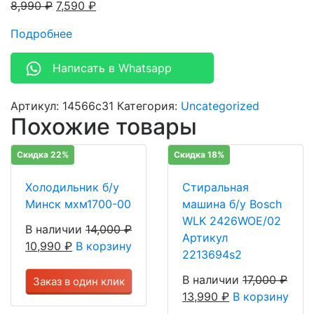
8,990
₽
7,590
₽
Подробнее
Написать в Whatsapp
Артикул:
14566c31
Категория:
Uncategorized
Похожие товары
Скидка 22%
Скидка 18%
Холодильник б/у
Стиральная
Минск мхм1700-00
машина б/у Bosch
WLK 2426WOE/02
В наличии
14,000
₽
Артикул
10,990
₽
В корзину
2213694s2
В наличии
17,000
₽
Заказ в один клик
13,990
₽
В корзину