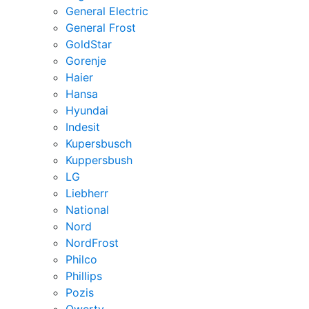
General Electric
General Frost
GoldStar
Gorenje
Haier
Hansa
Hyundai
Indesit
Kupersbusch
Kuppersbush
LG
Liebherr
National
Nord
NordFrost
Philco
Phillips
Pozis
Qwerty