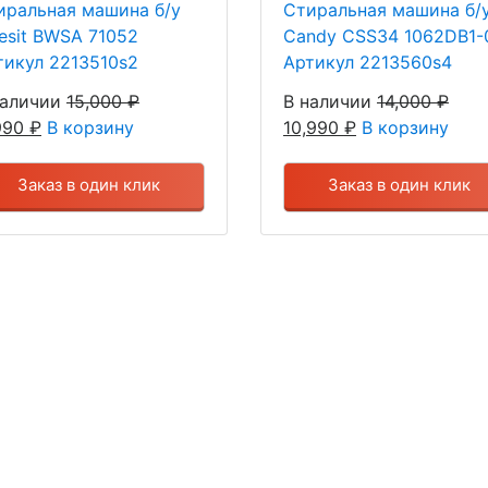
иральная машина б/у
Стиральная машина б/
desit BWSA 71052
Candy CSS34 1062DB1-
тикул 2213510s2
Артикул 2213560s4
наличии
15,000
₽
В наличии
14,000
₽
,990
₽
В корзину
10,990
₽
В корзину
Заказ в один клик
Заказ в один клик