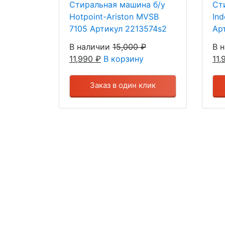
Стиральная машина б/у
Ст
Hotpoint-Ariston MVSB
In
7105 Артикул 2213574s2
Ар
В наличии
15,000
₽
В 
11,990
₽
В корзину
11
Заказ в один клик