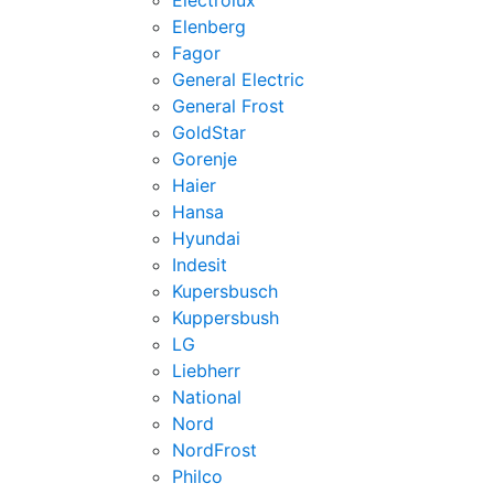
Electrolux
Elenberg
Fagor
General Electric
General Frost
GoldStar
Gorenje
Haier
Hansa
Hyundai
Indesit
Kupersbusch
Kuppersbush
LG
Liebherr
National
Nord
NordFrost
Philco