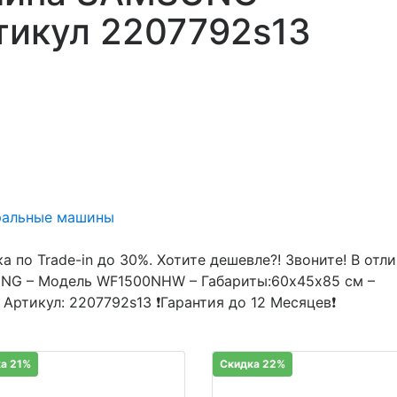
икул 2207792s13
ральные машины
а по Trade-in до 30%. Хотите дешевле?! Звоните! В отл
UNG – Модель WF1500NHW – Габариты:60х45х85 см –
 Артикул: 2207792s13 ❗Гарантия до 12 Месяцев❗
а 21%
Скидка 22%