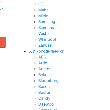
у
LG
07
Mabe
Miele
Samsung
Siemens
Vestel
Whirlpool
Zanussi
Б/У холодильники
AEG
Ardo
Ariston
Beko
Bloomberg
Bosch
Bosfor
Candy
Daewoo