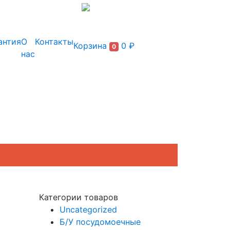
+7 (495) 150-54-90
антия
О
Контакты
Корзина
0 ₽
0
нас
Категории товаров
Uncategorized
Б/У посудомоечные