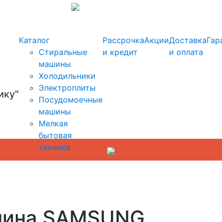
info@kupi-tehniku.ru
Каталог
Рассрочка
Акции
Доставка
Гар
Стиральные
и кредит
и оплата
машины
Холодильники
Электроплиты
Посудомоечные
машины
Мелкая
бытовая
техника
шина SAMSUNG