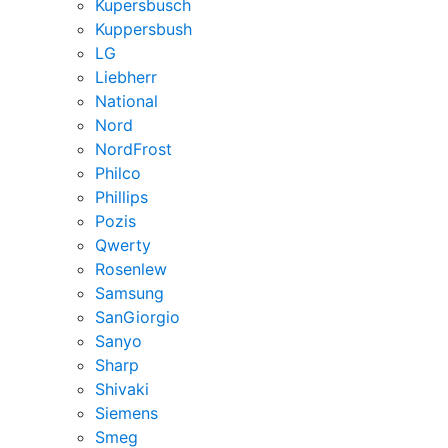
Kupersbusch
Kuppersbush
LG
Liebherr
National
Nord
NordFrost
Philco
Phillips
Pozis
Qwerty
Rosenlew
Samsung
SanGiorgio
Sanyo
Sharp
Shivaki
Siemens
Smeg