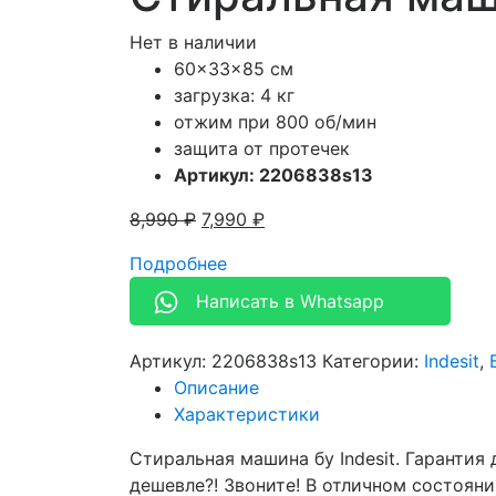
Нет в наличии
60x33x85 см
загрузка: 4 кг
отжим при 800 об/мин
защита от протечек
Артикул: 2206838s13
8,990
₽
7,990
₽
Подробнее
Написать в Whatsapp
Артикул:
2206838s13
Категории:
Indesit
,
Описание
Характеристики
Стиральная машина бу Indesit. Гарантия 
дешевле?! Звоните! В отличном состояни