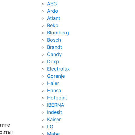
AEG
Ardo
Atlant
Beko
Blomberg
Bosch
Brandt
Candy
Dexp
Electrolux
Gorenje
Haier
Hansa
Hotpoint
IBERNA
Indesit
Kaiser
тите
LG
риты:
Mabe