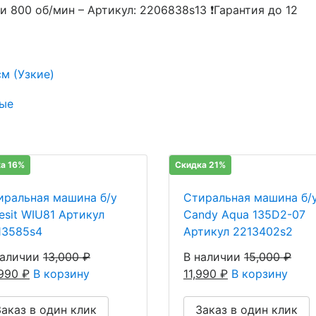
и 800 об/мин – Артикул: 2206838s13 ❗Гарантия до 12
м (Узкие)
ые
а 16%
Скидка 21%
иральная машина б/у
Стиральная машина б/
esit WIU81 Артикул
Candy Aqua 135D2-07
13585s4
Артикул 2213402s2
наличии
13,000
₽
В наличии
15,000
₽
,990
₽
В корзину
11,990
₽
В корзину
Заказ в один клик
Заказ в один клик