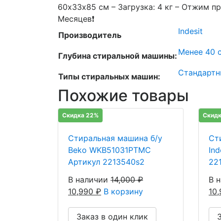
60х33х85 см – Загрузка: 4 кг – Отжим пр
Месяцев❗
Indesit
Производитель
Менее 40 с
Глубина стиральной машины:
Стандартн
Типы стиральных машин:
Похожие товары
Скидка 22%
Скидк
Стиральная машина б/у
Ст
Beko WKB51031PTMC
Ind
Артикул 2213540s2
22
В наличии
14,000
₽
В 
10,990
₽
В корзину
10
Заказ в один клик