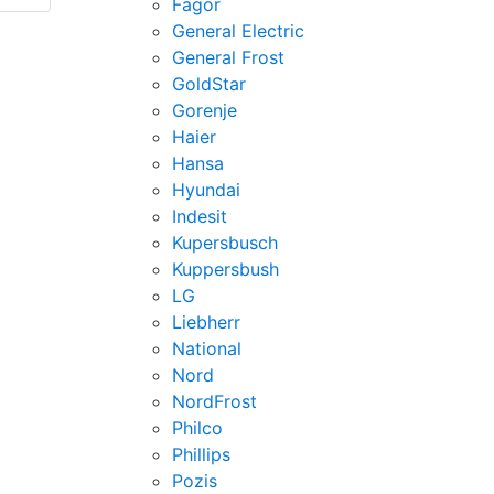
Fagor
General Electric
General Frost
GoldStar
Gorenje
Haier
Hansa
Hyundai
Indesit
Kupersbusch
Kuppersbush
LG
Liebherr
National
Nord
NordFrost
Philco
Phillips
Pozis