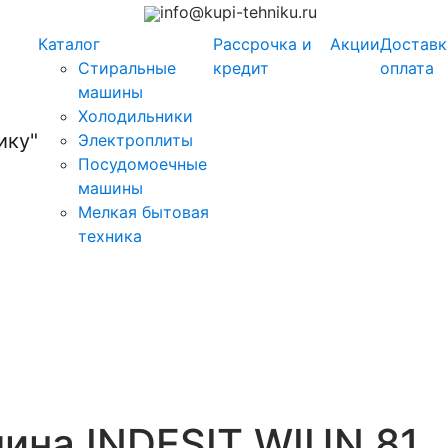
info@kupi-tehniku.ru
Каталог
Рассрочка и
Акции
Доставк
Стиральные
кредит
оплата
машины
Холодильники
Электроплиты
Посудомоечные
машины
Мелкая бытовая
техника
ина INDESIT WIUN 81