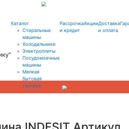
info@kupi-tehniku.ru
Каталог
Рассрочка
Акции
Доставка
Гар
Стиральные
и кредит
и оплата
машины
Холодильники
Электроплиты
Посудомоечные
машины
Мелкая
бытовая
техника
ина INDESIT Артикул