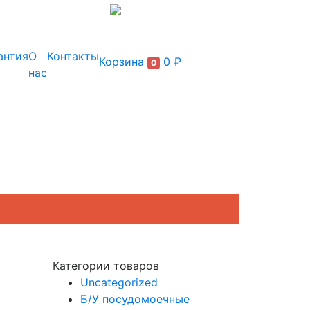
+7 (495) 150-54-90
антия
О
Контакты
Корзина
0 ₽
0
нас
Категории товаров
Uncategorized
Б/У посудомоечные