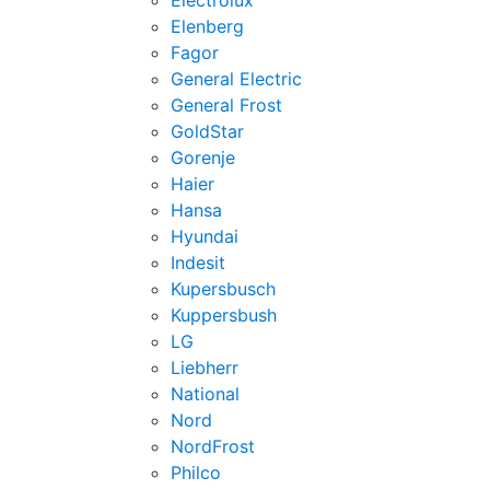
Electrolux
Elenberg
Fagor
General Electric
General Frost
GoldStar
Gorenje
Haier
Hansa
Hyundai
Indesit
Kupersbusch
Kuppersbush
LG
Liebherr
National
Nord
NordFrost
Philco