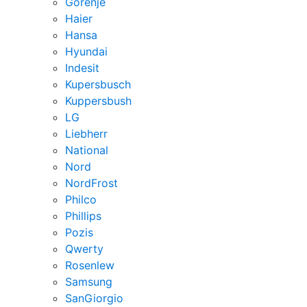
Gorenje
Haier
Hansa
Hyundai
Indesit
Kupersbusch
Kuppersbush
LG
Liebherr
National
Nord
NordFrost
Philco
Phillips
Pozis
Qwerty
Rosenlew
Samsung
SanGiorgio