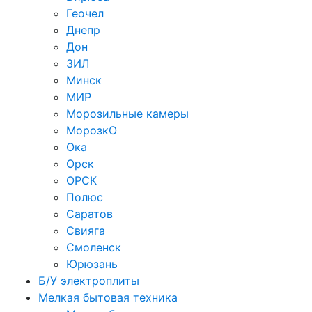
Геочел
Днепр
Дон
ЗИЛ
Минск
МИР
Морозильные камеры
МорозкО
Ока
Орск
ОРСК
Полюс
Саратов
Свияга
Смоленск
Юрюзань
Б/У электроплиты
Мелкая бытовая техника