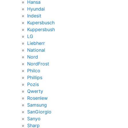
Hansa
Hyundai
Indesit
Kupersbusch
Kuppersbush
LG
Liebherr
National
Nord
NordFrost
Philco
Phillips
Pozis
Qwerty
Rosenlew
Samsung
SanGiorgio
Sanyo
Sharp