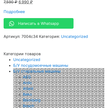
7,590
₽
6,990
₽
Подробнее
Написать в Whatsapp
Артикул:
7004c34
Категория:
Uncategorized
Категории товаров
Uncategorized
Б/У посудомоечные машины
Б/У стиральные машины
AEG
Ardo
Atlant
Beko
Blomberg
Bosch