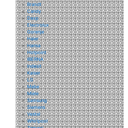
Brandt
Candy
Dexp
Electrolux
Gorenje
Haier
Hansa
Hotpoint
IBERNA
Indesit
Kaiser
LG
Mabe
Miele
Samsung
Siemens
Vestel
Whirlpool
Zanussi