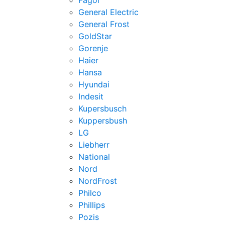
Fagor
General Electric
General Frost
GoldStar
Gorenje
Haier
Hansa
Hyundai
Indesit
Kupersbusch
Kuppersbush
LG
Liebherr
National
Nord
NordFrost
Philco
Phillips
Pozis