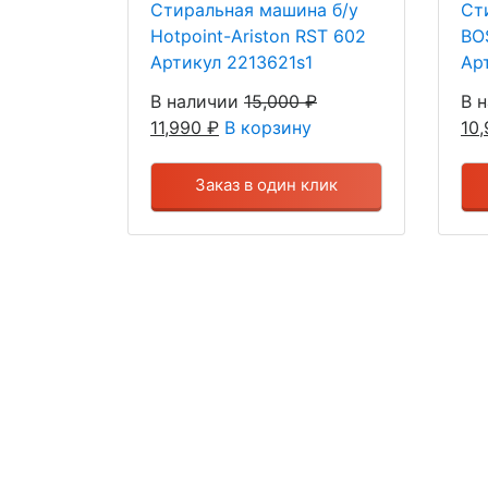
Стиральная машина б/у
Ст
Hotpoint-Ariston RST 602
BO
Артикул 2213621s1
Ар
В наличии
15,000
₽
В 
11,990
₽
В корзину
10
Заказ в один клик