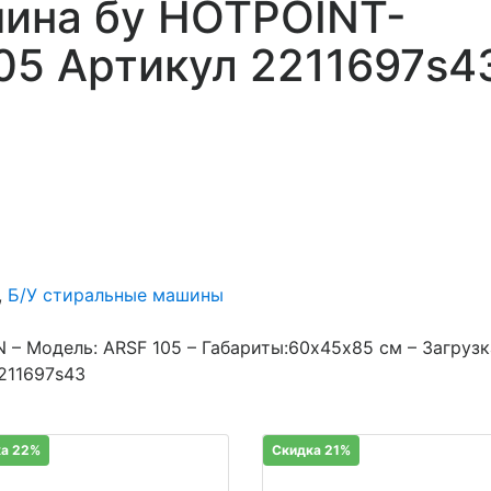
ина бу HOTPOINT-
05 Артикул 2211697s4
,
Б/У стиральные машины
– Модель: ARSF 105 – Габариты:60х45х85 см – Загрузк
2211697s43
а 22%
Скидка 21%