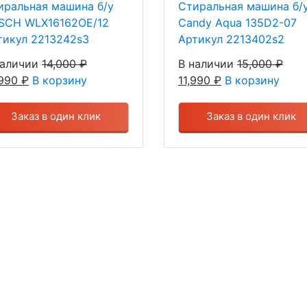
иральная машина б/у
Стиральная машина б/
SCH WLX16162OE/12
Candy Aqua 135D2-07
тикул 2213242s3
Артикул 2213402s2
наличии
14,000
₽
В наличии
15,000
₽
,990
₽
В корзину
11,990
₽
В корзину
Заказ в один клик
Заказ в один клик