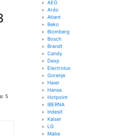
AEG
Ardo
3
Atlant
Beko
Blomberg
Bosch
Brandt
Candy
Dexp
Electrolux
Gorenje
Haier
Hansa
а: 5
Hotpoint
IBERNA
Indesit
Kaiser
LG
Mabe