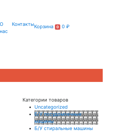
+7 (495) 150-54-90
О
Контакты
Корзина
0 ₽
0
нас
Категории товаров
Uncategorized
Б/У посудомоечные
машины
Б/У стиральные машины