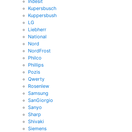
Indesit
Kupersbusch
Kuppersbush
LG
Liebherr
National
Nord
NordFrost
Philco
Phillips
Pozis
Qwerty
Rosenlew
Samsung
SanGiorgio
Sanyo
Sharp
Shivaki
Siemens