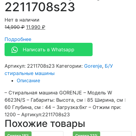
2211708s23
Нет в наличии
14,990
₽
11,990
₽
Подробнее
Написать в Whatsapp
Артикул:
2211708s23
Категории:
Gorenje
,
Б/У
стиральные машины
Описание
– Стиральная машина GORENJE – Модель W
6623N/S – Габариты: Высота, см : 85 Ширина, см :
60 Глубина, см : 44 – Загрузка:6кг – Отжим при:
1200 – Артикул:2211708s23
Похожие товары
Скидка 18%
Скидка 22%