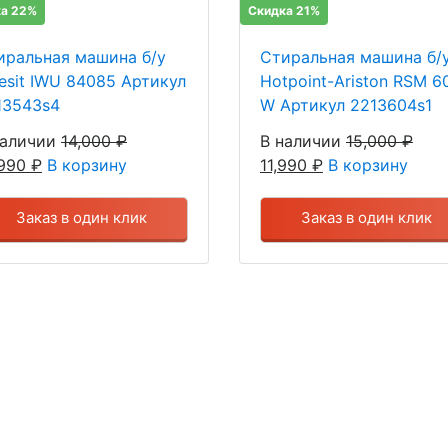
а 22%
Скидка 21%
иральная машина б/у
Стиральная машина б/
desit IWU 84085 Артикул
Hotpoint-Ariston RSM 6
13543s4
W Артикул 2213604s1
наличии
14,000
₽
В наличии
15,000
₽
,990
₽
В корзину
11,990
₽
В корзину
Заказ в один клик
Заказ в один клик