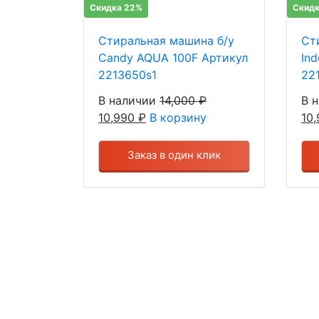
Скидка 22%
Скидк
Стиральная машина б/у
Ст
Candy AQUA 100F Артикул
In
2213650s1
22
В наличии
14,000
₽
В 
10,990
₽
В корзину
10
Заказ в один клик