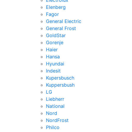
Electrolux
Elenberg
Fagor
General Electric
General Frost
GoldStar
Gorenje
Haier
Hansa
Hyundai
Indesit
Kupersbusch
Kuppersbush
LG
Liebherr
National
Nord
NordFrost
Philco