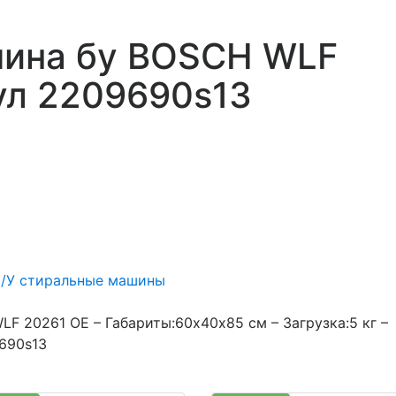
шина бу BOSCH WLF
ул 2209690s13
/У стиральные машины
F 20261 OE – Габариты:60х40х85 см – Загрузка:5 кг –
9690s13