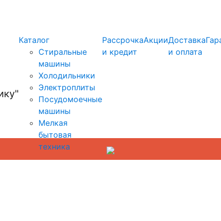
info@kupi-tehniku.ru
Каталог
Рассрочка
Акции
Доставка
Гар
Стиральные
и кредит
и оплата
машины
Холодильники
Электроплиты
Посудомоечные
машины
Мелкая
бытовая
техника