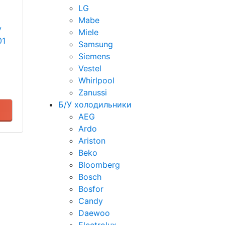
LG
Mabe
у
Miele
01
Samsung
Siemens
Vestel
Whirlpool
Zanussi
Б/У холодильники
AEG
Ardo
Ariston
Beko
Bloomberg
Bosch
Bosfor
Candy
Daewoo