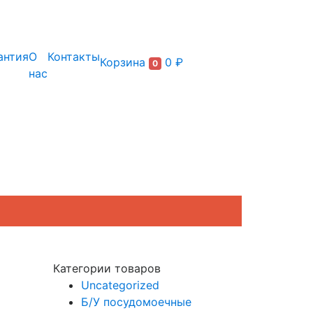
+7 (495) 150-54-90
антия
О
Контакты
Корзина
0 ₽
0
нас
Категории товаров
Uncategorized
Б/У посудомоечные