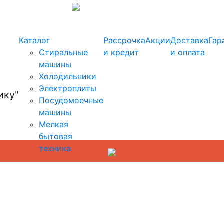
info@kupi-tehniku.ru
Каталог
Рассрочка
Акции
Доставка
Гар
Стиральные
и кредит
и оплата
машины
Холодильники
Электроплиты
Посудомоечные
машины
Мелкая
бытовая
техника