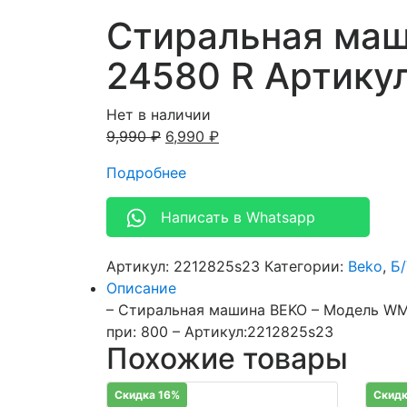
Стиральная ма
24580 R Артику
Нет в наличии
9,990
₽
6,990
₽
Подробнее
Написать в Whatsapp
Артикул:
2212825s23
Категории:
Beko
,
Б
Описание
– Стиральная машина BEKO – Модель WMD
при: 800 – Артикул:2212825s23
Похожие товары
Скидка 16%
Скидк