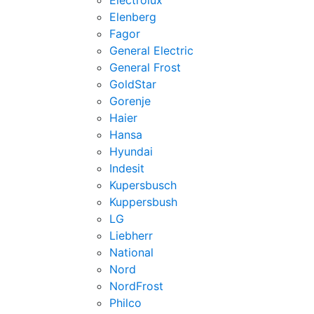
Electrolux
Elenberg
Fagor
General Electric
General Frost
GoldStar
Gorenje
Haier
Hansa
Hyundai
Indesit
Kupersbusch
Kuppersbush
LG
Liebherr
National
Nord
NordFrost
Philco