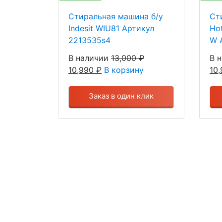
Стиральная машина б/у
Ст
Indesit WIU81 Артикул
Hot
2213535s4
W 
В наличии
13,000
₽
В 
10,990
₽
В корзину
10
Заказ в один клик