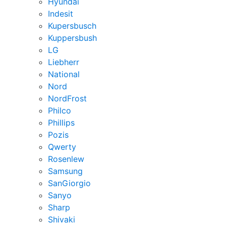
Hyundai
Indesit
Kupersbusch
Kuppersbush
LG
Liebherr
National
Nord
NordFrost
Philco
Phillips
Pozis
Qwerty
Rosenlew
Samsung
SanGiorgio
Sanyo
Sharp
Shivaki