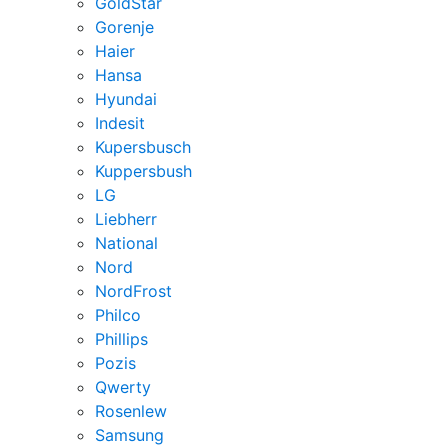
GoldStar
Gorenje
Haier
Hansa
Hyundai
Indesit
Kupersbusch
Kuppersbush
LG
Liebherr
National
Nord
NordFrost
Philco
Phillips
Pozis
Qwerty
Rosenlew
Samsung