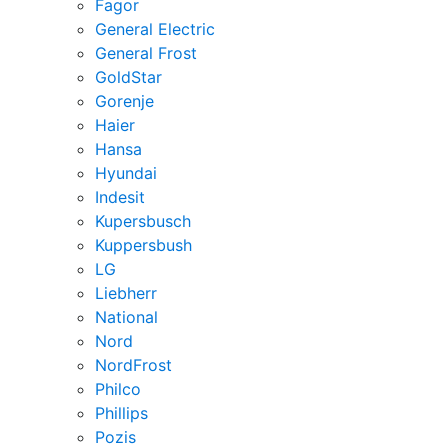
Fagor
General Electric
General Frost
GoldStar
Gorenje
Haier
Hansa
Hyundai
Indesit
Kupersbusch
Kuppersbush
LG
Liebherr
National
Nord
NordFrost
Philco
Phillips
Pozis