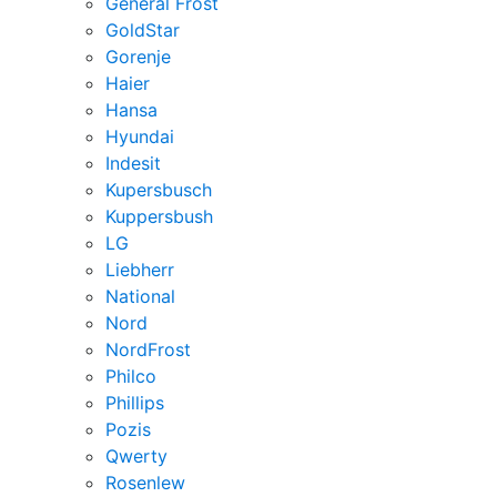
General Frost
GoldStar
Gorenje
Haier
Hansa
Hyundai
Indesit
Kupersbusch
Kuppersbush
LG
Liebherr
National
Nord
NordFrost
Philco
Phillips
Pozis
Qwerty
Rosenlew