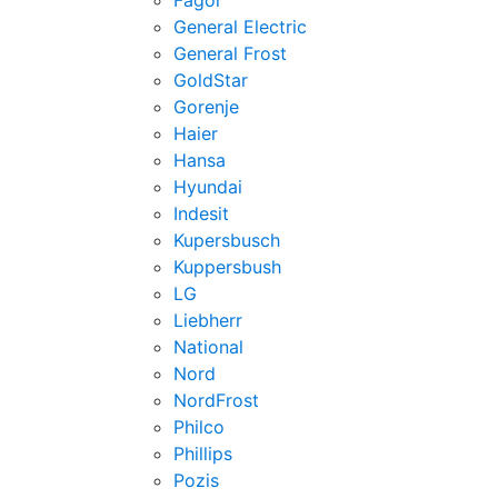
Fagor
General Electric
General Frost
GoldStar
Gorenje
Haier
Hansa
Hyundai
Indesit
Kupersbusch
Kuppersbush
LG
Liebherr
National
Nord
NordFrost
Philco
Phillips
Pozis