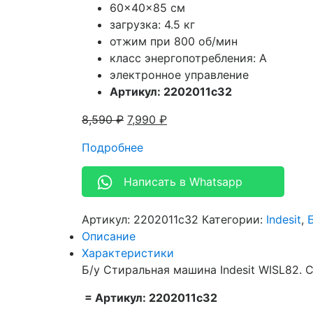
60x40x85 см
загрузка: 4.5 кг
отжим при 800 об/мин
класс энергопотребления: A
электронное управление
Артикул: 2202011c32
8,590
₽
7,990
₽
Подробнее
Написать в Whatsapp
Артикул:
2202011c32
Категории:
Indesit
,
Описание
Характеристики
Б/у Стиральная машина Indesit WISL82. С
= Артикул: 2202011c32