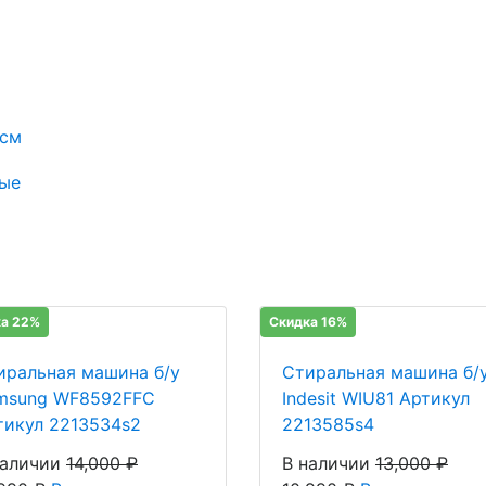
 см
ые
а 22%
Скидка 16%
иральная машина б/у
Стиральная машина б/
msung WF8592FFC
Indesit WIU81 Артикул
тикул 2213534s2
2213585s4
наличии
14,000
₽
В наличии
13,000
₽