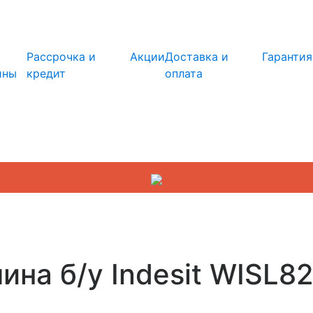
info@kupi-tehniku.ru
Рассрочка и
Акции
Доставка и
Гарантия
ины
кредит
оплата
на б/у Indesit WISL8