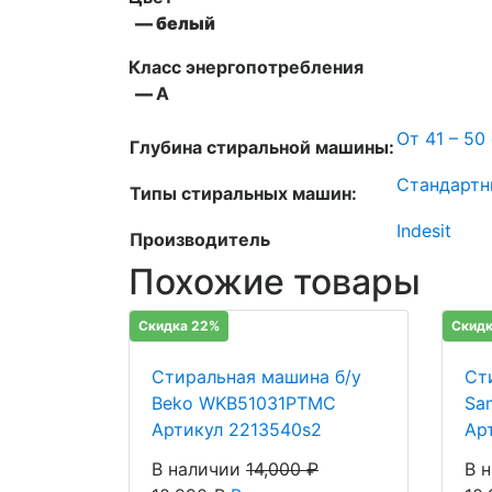
— белый
Класс энергопотребления
—
А
От 41 – 50
Глубина стиральной машины:
Стандартн
Типы стиральных машин:
Indesit
Производитель
Похожие товары
Скидка 22%
Скидк
Стиральная машина б/у
Ст
Beko WKB51031PTMC
Sa
Артикул 2213540s2
Ар
В наличии
14,000
₽
В 