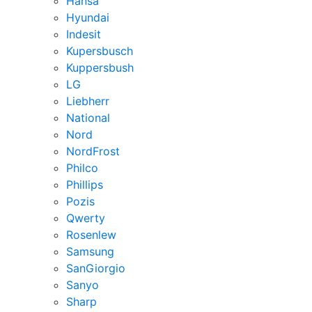
Hansa
Hyundai
Indesit
Kupersbusch
Kuppersbush
LG
Liebherr
National
Nord
NordFrost
Philco
Phillips
Pozis
Qwerty
Rosenlew
Samsung
SanGiorgio
Sanyo
Sharp