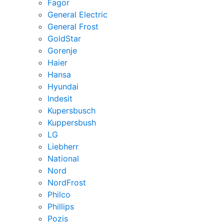
Fagor
General Electric
General Frost
GoldStar
Gorenje
Haier
Hansa
Hyundai
Indesit
Kupersbusch
Kuppersbush
LG
Liebherr
National
Nord
NordFrost
Philco
Phillips
Pozis