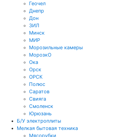
Геочел
Днепр
Дон
ЗИЛ
Минск
МИР
Морозильные камеры
МорозкО
Ока
Орск
ОРСК
Полюс
Саратов
Свияга
Смоленск
Юрюзань
Б/У электроплиты
Мелкая бытовая техника
Мясорубки