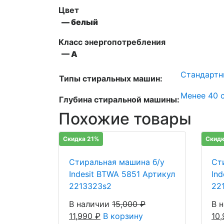
Цвет
— белый
Класс энергопотребления
— А
Стандартн
Типы стиральных машин:
Менее 40 с
Глубина стиральной машины:
Похожие товары
Скидка 21%
Скидк
Стиральная машина б/у
Ст
Indesit BTWA 5851 Артикул
Ind
2213323s2
22
В наличии
15,000
₽
В 
11,990
₽
В корзину
10