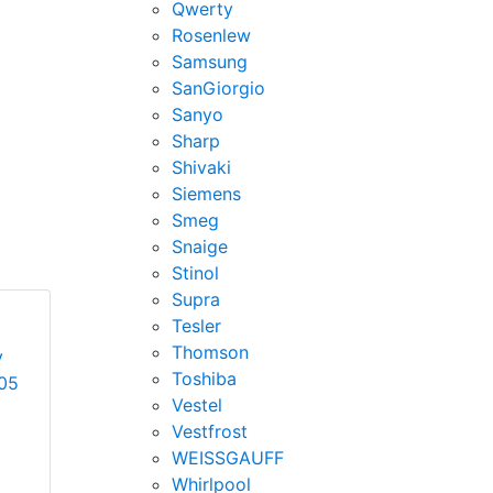
Qwerty
Rosenlew
Samsung
SanGiorgio
Sanyo
Sharp
Shivaki
Siemens
Smeg
Snaige
Stinol
Supra
Tesler
Thomson
у
Toshiba
105
Vestel
Vestfrost
WEISSGAUFF
Whirlpool