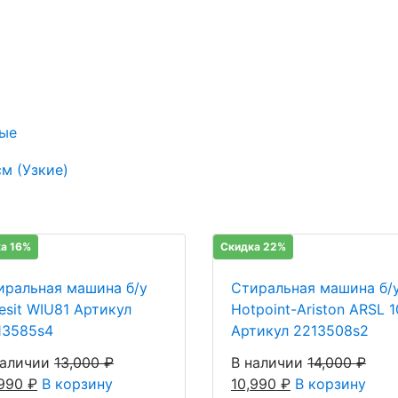
ые
м (Узкие)
а 16%
Скидка 22%
иральная машина б/у
Стиральная машина б/
esit WIU81 Артикул
Hotpoint-Ariston ARSL 
13585s4
Артикул 2213508s2
наличии
13,000
₽
В наличии
14,000
₽
,990
₽
В корзину
10,990
₽
В корзину