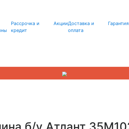
info@kupi-tehniku.ru
Рассрочка и
Акции
Доставка и
Гарантия
ины
кредит
оплата
ина б/у Атлант 35M10