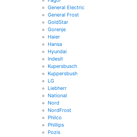
Fagor
General Electric
General Frost
GoldStar
Gorenje
Haier
Hansa
Hyundai
Indesit
Kupersbusch
Kuppersbush
LG
Liebherr
National
Nord
NordFrost
Philco
Phillips
Pozis