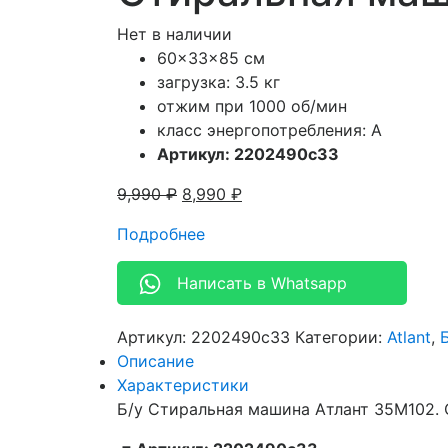
Нет в наличии
60x33x85 см
загрузка: 3.5 кг
отжим при 1000 об/мин
класс энергопотребления: A
Артикул: 2202490c33
9,990
₽
8,990
₽
Подробнее
Написать в Whatsapp
Артикул:
2202490c33
Категории:
Atlant
,
Описание
Характеристики
Б/у Стиральная машина Атлант 35M102. 