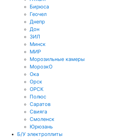
Бирюса
Геочел
Днепр
Дон
ЗИЛ
Минск
МИР
Морозильные камеры
МорозкО
Ока
Орск
ОРСК
Полюс
Саратов
Свияга
Смоленск
Юрюзань
Б/У электроплиты