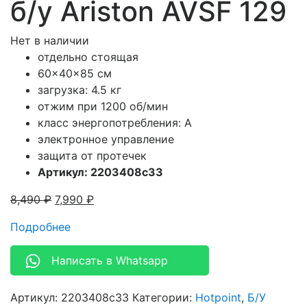
б/у Ariston AVSF 129
Нет в наличии
отдельно стоящая
60x40x85 см
загрузка: 4.5 кг
отжим при 1200 об/мин
класс энергопотребления: A
электронное управление
защита от протечек
Артикул: 2203408c33
8,490
₽
7,990
₽
Подробнее
Написать в Whatsapp
Артикул:
2203408c33
Категории:
Hotpoint
,
Б/У