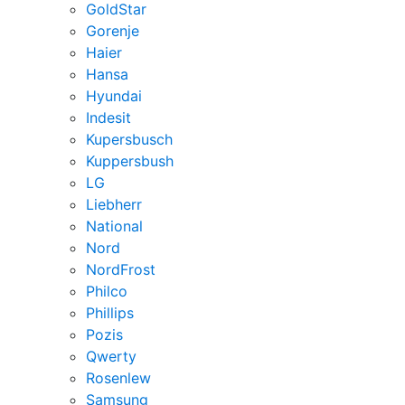
GoldStar
Gorenje
Haier
Hansa
Hyundai
Indesit
Kupersbusch
Kuppersbush
LG
Liebherr
National
Nord
NordFrost
Philco
Phillips
Pozis
Qwerty
Rosenlew
Samsung