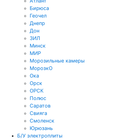
Атлант
Бирюса
Геочел
Днепр
Дон
ЗИЛ
Минск
МИР
Морозильные камеры
МорозкО
Ока
Орск
ОРСК
Полюс
Саратов
Свияга
Смоленск
Юрюзань
Б/У электроплиты