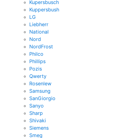
Kupersbusch
Kuppersbush
LG
Liebherr
National
Nord
NordFrost
Philco
Phillips
Pozis
Qwerty
Rosenlew
Samsung
SanGiorgio
Sanyo
Sharp
Shivaki
Siemens
Smeg