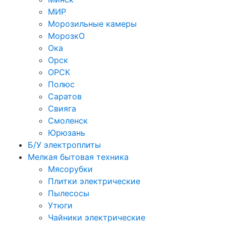
МИР
Морозильные камеры
МорозкО
Ока
Орск
ОРСК
Полюс
Саратов
Свияга
Смоленск
Юрюзань
Б/У электроплиты
Мелкая бытовая техника
Мясорубки
Плитки электрические
Пылесосы
Утюги
Чайники электрические