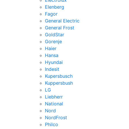
Electrolux
Elenberg
Fagor
General Electric
General Frost
GoldStar
Gorenje
Haier
Hansa
Hyundai
Indesit
Kupersbusch
Kuppersbush
LG
Liebherr
National
Nord
NordFrost
Philco