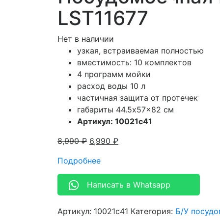
LST11677
Нет в наличии
узкая, встраиваемая полностью
вместимость: 10 комплектов
4 программ мойки
расход воды 10 л
частичная защита от протечек
габариты 44.5x57x82 см
Артикул: 10021c41
8,990
₽
6,990
₽
Подробнее
Написать в Whatsapp
Артикул:
10021c41
Категория:
Б/У посуд