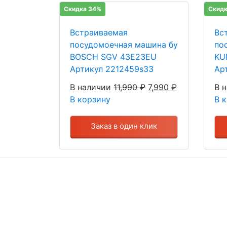
Скидка 34%
Скидк
Встраиваемая
Вс
посудомоечная машина бу
по
BOSCH SGV 43E23EU
KU
Артикул 2212459s33
Ар
В наличии
11,990
₽
7,990
₽
В 
В корзину
В 
Заказ в один клик