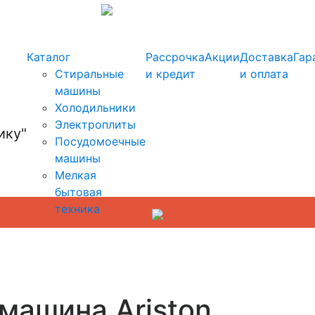
info@kupi-tehniku.ru
Каталог
Рассрочка
Акции
Доставка
Гар
Стиральные
и кредит
и оплата
машины
Холодильники
Электроплиты
Посудомоечные
машины
Мелкая
бытовая
техника
машина Ariston