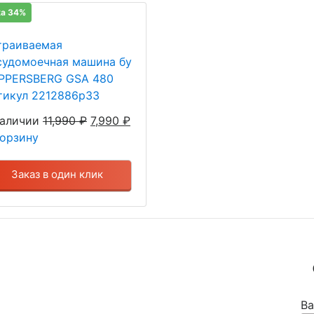
а 34%
траиваемая
судомоечная машина бу
PPERSBERG GSA 480
тикул 2212886p33
наличии
11,990
₽
7,990
₽
корзину
Заказ в один клик
Ва