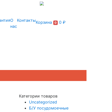
+7 (495) 150-54-90
антия
О
Контакты
Корзина
0 ₽
0
нас
Категории товаров
Uncategorized
Б/У посудомоечные