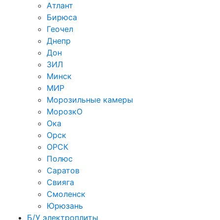
Атлант
Бирюса
Геочел
Днепр
Дон
ЗИЛ
Минск
МИР
Морозильные камеры
МорозкО
Ока
Орск
ОРСК
Полюс
Саратов
Свияга
Смоленск
Юрюзань
Б/У электроплиты