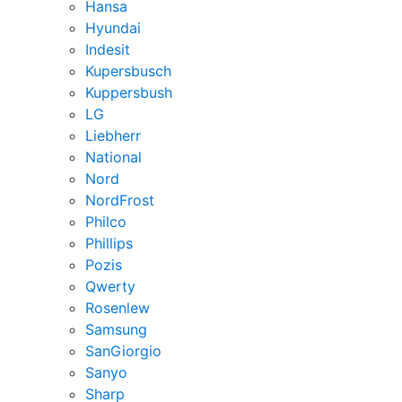
Hansa
Hyundai
Indesit
Kupersbusch
Kuppersbush
LG
Liebherr
National
Nord
NordFrost
Philco
Phillips
Pozis
Qwerty
Rosenlew
Samsung
SanGiorgio
Sanyo
Sharp