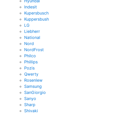
Hyundai
Indesit
Kupersbusch
Kuppersbush
LG
Liebherr
National
Nord
NordFrost
Philco
Phillips
Pozis
Qwerty
Rosenlew
Samsung
SanGiorgio
Sanyo
Sharp
Shivaki