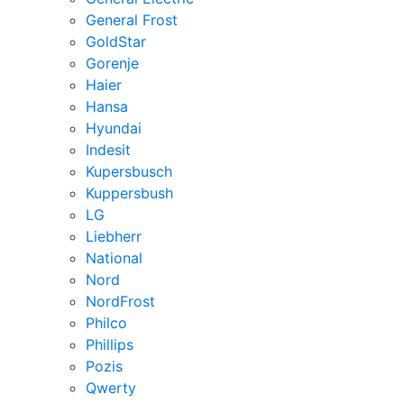
General Frost
GoldStar
Gorenje
Haier
Hansa
Hyundai
Indesit
Kupersbusch
Kuppersbush
LG
Liebherr
National
Nord
NordFrost
Philco
Phillips
Pozis
Qwerty