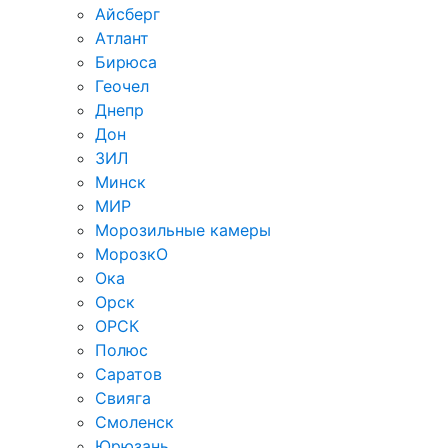
Айсберг
Атлант
Бирюса
Геочел
Днепр
Дон
ЗИЛ
Минск
МИР
Морозильные камеры
МорозкО
Ока
Орск
ОРСК
Полюс
Саратов
Свияга
Смоленск
Юрюзань