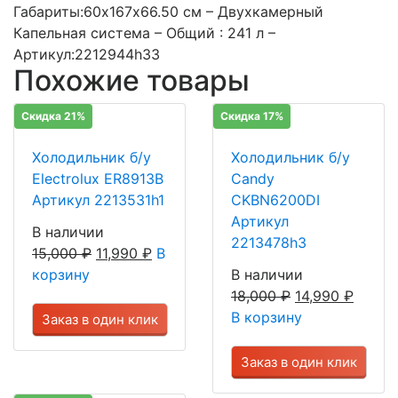
Габариты:60х167х66.50 см – Двухкамерный
Капельная система – Общий : 241 л –
Артикул:2212944h33
Похожие товары
Скидка 21%
Скидка 17%
Холодильник б/у
Холодильник б/у
Electrolux ER8913B
Candy
Артикул 2213531h1
CKBN6200DI
Артикул
В наличии
2213478h3
15,000
₽
11,990
₽
В
корзину
В наличии
18,000
₽
14,990
₽
В корзину
Заказ в один клик
Заказ в один клик