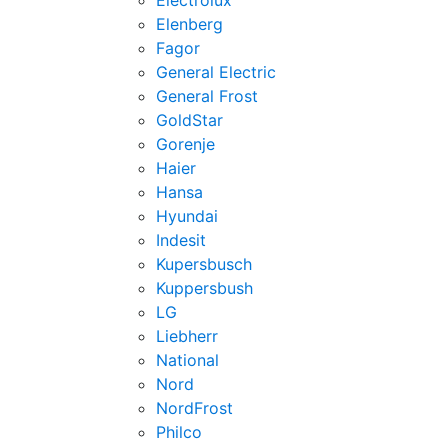
Electrolux
Elenberg
Fagor
General Electric
General Frost
GoldStar
Gorenje
Haier
Hansa
Hyundai
Indesit
Kupersbusch
Kuppersbush
LG
Liebherr
National
Nord
NordFrost
Philco