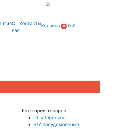
+7 (495) 150-54-90
антия
О
Контакты
Корзина
0 ₽
0
нас
Категории товаров
Uncategorized
Б/У посудомоечные