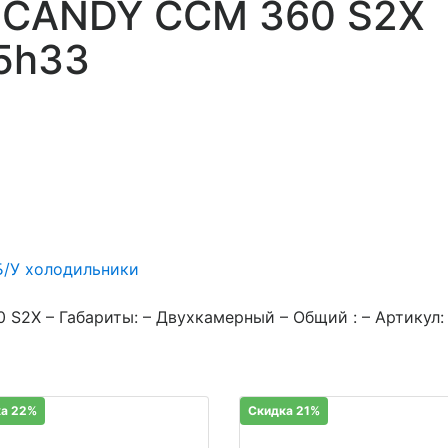
 CANDY CCM 360 S2X
5h33
Б/У холодильники
S2X – Габариты: – Двухкамерный – Общий : – Артикул:
а 22%
Скидка 21%