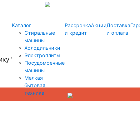
info@kupi-tehniku.ru
Каталог
Рассрочка
Акции
Доставка
Гар
Стиральные
и кредит
и оплата
машины
Холодильники
Электроплиты
Посудомоечные
машины
Мелкая
бытовая
техника