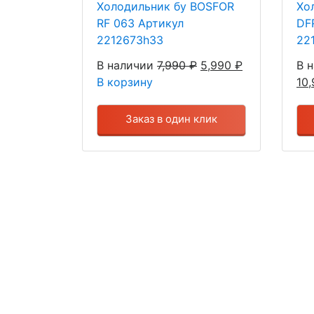
Холодильник бу BOSFOR
Хо
RF 063 Артикул
DF
2212673h33
22
В наличии
7,990
₽
5,990
₽
В 
В корзину
10
Заказ в один клик