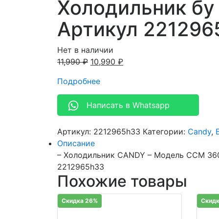
Холодильник бу
Артикул 221296
Нет в наличии
11,990
₽
10,990
₽
Подробнее
Написать в Whatsapp
Артикул:
2212965h33
Категории:
Candy
,
Описание
– Холодильник CANDY – Модель CCM 360 
2212965h33
Похожие товары
Скидка 26%
Скидк