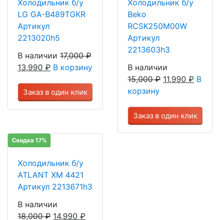
Холодильник б/у
Холодильник б/у
LG GA-B489TGKR
Beko
Артикул
RCSK250M00W
2213020h5
Артикул
2213603h3
В наличии
17,000
₽
13,990
₽
В корзину
В наличии
15,000
₽
11,990
₽
В
корзину
Заказ в один клик
Заказ в один клик
Скидка 17%
Холодильник б/у
ATLANT ХМ 4421
Артикул 2213671h3
В наличии
18,000
₽
14,990
₽