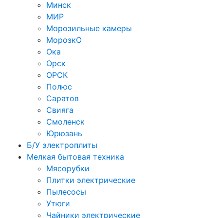
Минск
МИР
Морозильные камеры
МорозкО
Ока
Орск
ОРСК
Полюс
Саратов
Свияга
Смоленск
Юрюзань
Б/У электроплиты
Мелкая бытовая техника
Мясорубки
Плитки электрические
Пылесосы
Утюги
Чайники электрические