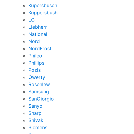
Kupersbusch
Kuppersbush
LG
Liebherr
National
Nord
NordFrost
Philco
Phillips
Pozis
Qwerty
Rosenlew
Samsung
SanGiorgio
Sanyo
Sharp
Shivaki
Siemens