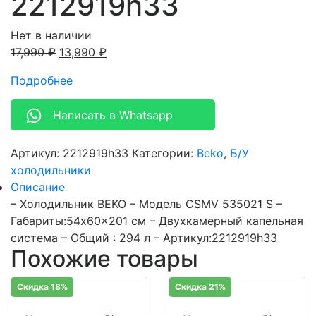
2212919h33
Нет в наличии
17,990
₽
13,990
₽
Подробнее
Написать в Whatsapp
Артикул:
2212919h33
Категории:
Beko
,
Б/У
холодильники
Описание
– Холодильник BEKO – Модель CSMV 535021 S –
Габариты:54x60x201 см – Двухкамерный капельная
система – Общий : 294 л – Артикул:2212919h33
Похожие товары
Скидка 18%
Скидка 21%