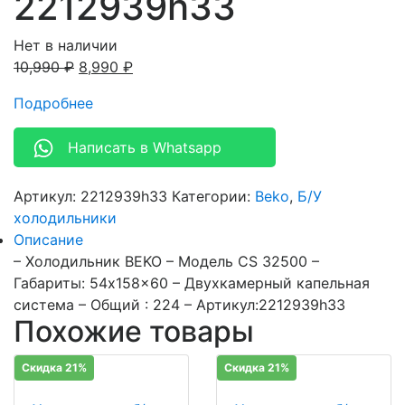
2212939h33
Нет в наличии
10,990
₽
8,990
₽
Подробнее
Написать в Whatsapp
Артикул:
2212939h33
Категории:
Beko
,
Б/У
холодильники
Описание
– Холодильник BEKO – Модель CS 32500 –
Габариты: 54x158x60 – Двухкамерный капельная
система – Общий : 224 – Артикул:2212939h33
Похожие товары
Скидка 21%
Скидка 21%