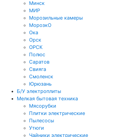
Минск
МИР
Морозильные камеры
МорозкО
Ока
Орск
ОРСК
Полюс
Саратов
Свияга
Смоленск
Юрюзань
Б/У электроплиты
Мелкая бытовая техника
Мясорубки
Плитки электрические
Пылесосы
Утюги
Чайники электрические