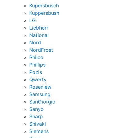
Kupersbusch
Kuppersbush
LG
Liebherr
National
Nord
NordFrost
Philco
Phillips
Pozis
Qwerty
Rosenlew
Samsung
SanGiorgio
Sanyo
Sharp
Shivaki
Siemens