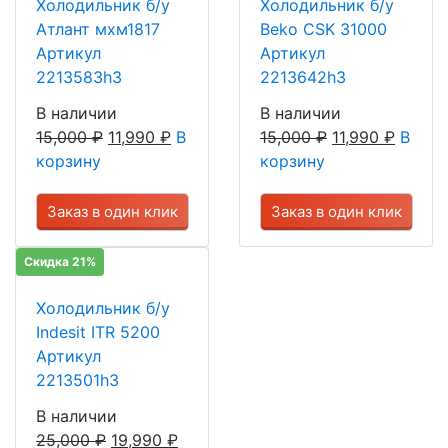
Холодильник б/у
Холодильник б/у
Атлант мхм1817
Beko CSK 31000
Артикул
Артикул
2213583h3
2213642h3
В наличии
В наличии
15,000
₽
11,990
₽
В
15,000
₽
11,990
₽
В
корзину
корзину
Заказ в один клик
Заказ в один клик
Скидка 21%
Холодильник б/у
Indesit ITR 5200
Артикул
2213501h3
В наличии
25,000
₽
19,990
₽