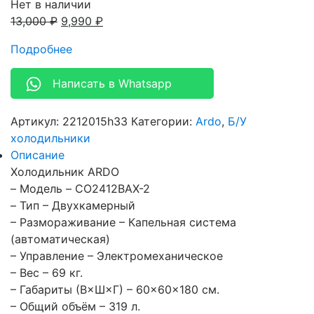
Нет в наличии
13,000
₽
9,990
₽
Подробнее
Написать в Whatsapp
Артикул:
2212015h33
Категории:
Ardo
,
Б/У
холодильники
Описание
Холодильник ARDO
– Модель – CO2412BAX-2
– Тип – Двухкамерный
– Размораживание – Капельная система
(автоматическая)
– Управление – Электромеханическое
– Вес – 69 кг.
– Габариты (В×Ш×Г) – 60×60×180 см.
– Общий объём – 319 л.