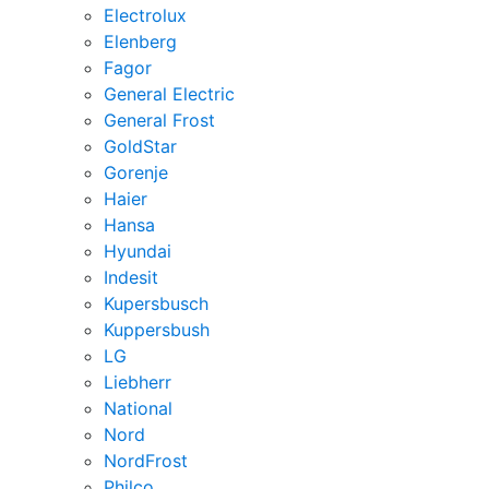
Electrolux
Elenberg
Fagor
General Electric
General Frost
GoldStar
Gorenje
Haier
Hansa
Hyundai
Indesit
Kupersbusch
Kuppersbush
LG
Liebherr
National
Nord
NordFrost
Philco