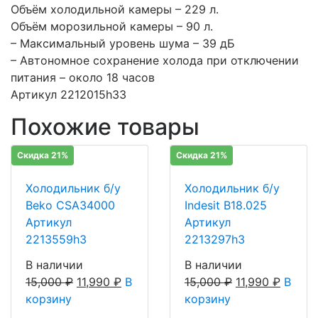
Объём холодильной камеры – 229 л.
Объём морозильной камеры – 90 л.
– Максимальный уровень шума – 39 дБ
– Автономное сохранение холода при отключении
питания – около 18 часов
Артикул 2212015h33
Похожие товары
Скидка 21%
Скидка 21%
Холодильник б/у
Холодильник б/у
Beko CSA34000
Indesit B18.025
Артикул
Артикул
2213559h3
2213297h3
В наличии
В наличии
15,000
₽
11,990
₽
В
15,000
₽
11,990
₽
В
корзину
корзину