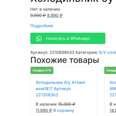
Нет в наличии
9,990
₽
8,990
₽
Подробнее
Написать в Whatsapp
Артикул:
2210898h33
Категория:
Б/У хол
Похожие товары
Скидка 21%
Скидк
Холодильник б/у Атлант
Хо
мхм1817 Артикул
ХМ
2213583h3
22
В наличии
15,000
₽
В 
11,990
₽
В корзину
14