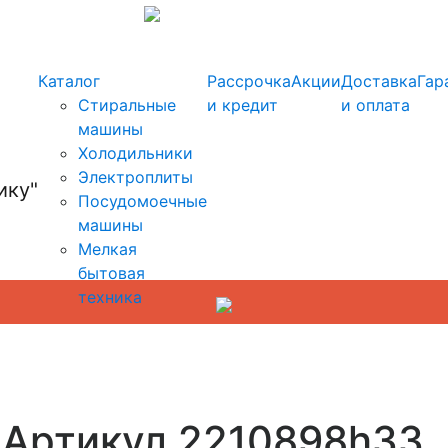
info@kupi-tehniku.ru
Каталог
Рассрочка
Акции
Доставка
Гар
Стиральные
и кредит
и оплата
машины
Холодильники
Электроплиты
Посудомоечные
машины
Мелкая
бытовая
техника
 Артикул 2210898h33