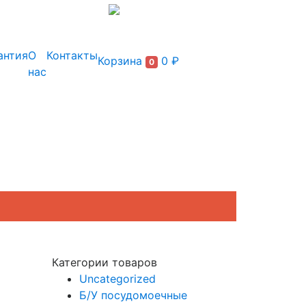
+7 (495) 150-54-90
антия
О
Контакты
Корзина
0 ₽
0
нас
Категории товаров
Uncategorized
Б/У посудомоечные