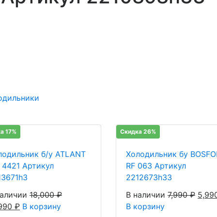
одильники
а 17%
Скидка 26%
лодильник б/у ATLANT
Холодильник бу BOSFO
 4421 Артикул
RF 063 Артикул
13671h3
2212673h33
наличии
18,000
₽
В наличии
7,990
₽
5,99
,990
₽
В корзину
В корзину