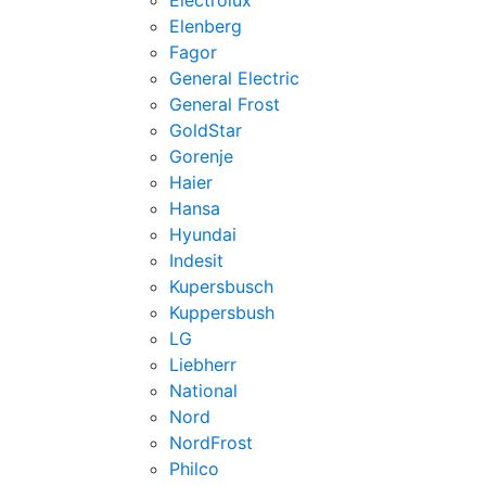
Electrolux
Elenberg
Fagor
General Electric
General Frost
GoldStar
Gorenje
Haier
Hansa
Hyundai
Indesit
Kupersbusch
Kuppersbush
LG
Liebherr
National
Nord
NordFrost
Philco