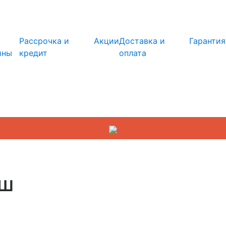
info@kupi-tehniku.ru
Рассрочка и
Акции
Доставка и
Гарантия
ины
кредит
оплата
ош