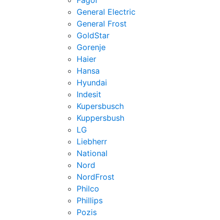
Fagor
General Electric
General Frost
GoldStar
Gorenje
Haier
Hansa
Hyundai
Indesit
Kupersbusch
Kuppersbush
LG
Liebherr
National
Nord
NordFrost
Philco
Phillips
Pozis