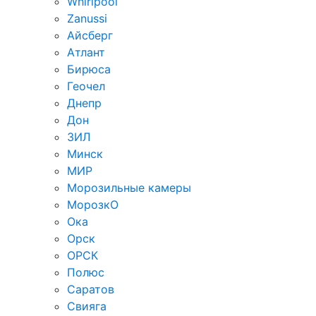
Whirlpool
Zanussi
Айсберг
Атлант
Бирюса
Геочел
Днепр
Дон
ЗИЛ
Минск
МИР
Морозильные камеры
МорозкО
Ока
Орск
ОРСК
Полюс
Саратов
Свияга