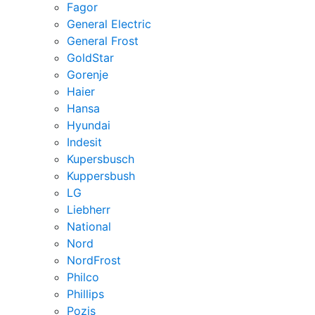
Fagor
General Electric
General Frost
GoldStar
Gorenje
Haier
Hansa
Hyundai
Indesit
Kupersbusch
Kuppersbush
LG
Liebherr
National
Nord
NordFrost
Philco
Phillips
Pozis