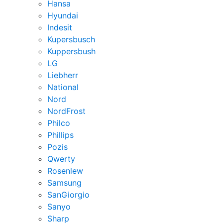
Hansa
Hyundai
Indesit
Kupersbusch
Kuppersbush
LG
Liebherr
National
Nord
NordFrost
Philco
Phillips
Pozis
Qwerty
Rosenlew
Samsung
SanGiorgio
Sanyo
Sharp