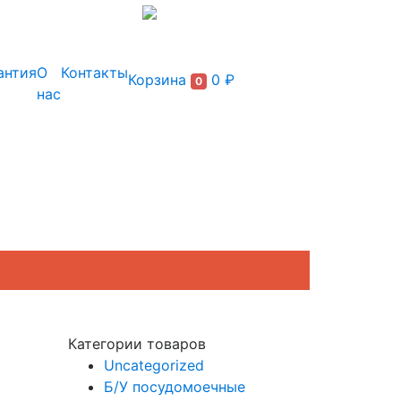
+7 (495) 150-54-90
антия
О
Контакты
Корзина
0 ₽
0
нас
Категории товаров
Uncategorized
Б/У посудомоечные