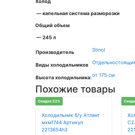
Холод
— капельная система разморозки
Общий объем
— 245 л
Stinol
Производитель
Отдельностоящи
Виды холодильников
от 175 см
Высота холодильника:
Похожие товары
Скидка 22%
Скидк
Холодильник б/у Атлант
Хол
мхм1744 Артикул
C2
2213654h3
22