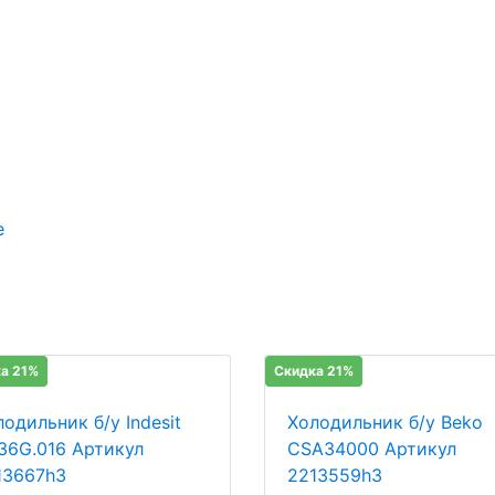
е
а 21%
Скидка 21%
одильник б/у Indesit
Холодильник б/у Beko
36G.016 Артикул
CSA34000 Артикул
13667h3
2213559h3