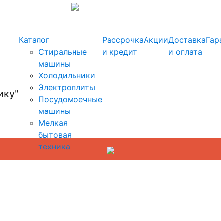
info@kupi-tehniku.ru
Каталог
Рассрочка
Акции
Доставка
Гар
Стиральные
и кредит
и оплата
машины
Холодильники
Электроплиты
Посудомоечные
машины
Мелкая
бытовая
техника