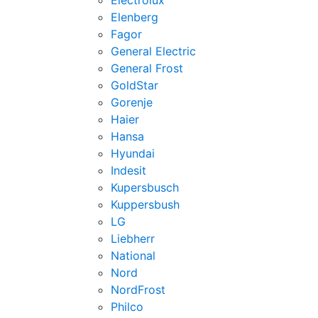
Electrolux
Elenberg
Fagor
General Electric
General Frost
GoldStar
Gorenje
Haier
Hansa
Hyundai
Indesit
Kupersbusch
Kuppersbush
LG
Liebherr
National
Nord
NordFrost
Philco