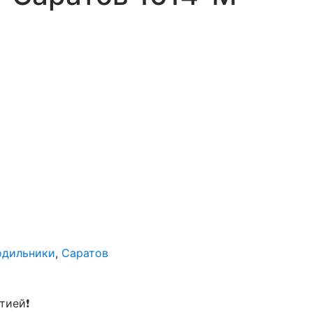
одильники
,
Саратов
тией❗