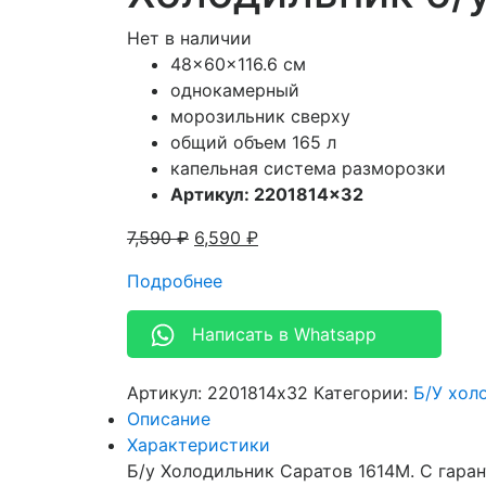
Нет в наличии
48x60x116.6 см
однокамерный
морозильник сверху
общий объем 165 л
капельная система разморозки
Артикул: 2201814×32
7,590
₽
6,590
₽
Подробнее
Написать в Whatsapp
Артикул:
2201814x32
Категории:
Б/У хол
Описание
Характеристики
Б/у Холодильник Саратов 1614M. С гаран