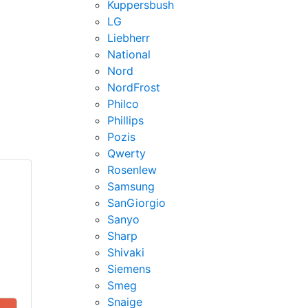
Kuppersbush
LG
Liebherr
National
Nord
NordFrost
Philco
Phillips
Pozis
Qwerty
Rosenlew
Samsung
SanGiorgio
Sanyo
Sharp
Shivaki
Siemens
Smeg
Snaige