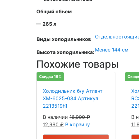
Общий объем
— 265 л
Отдельностоящи
Виды холодильников
Менее 144 см
Высота холодильника:
Похожие товары
Скидка 19%
Скидк
Холодильник б/у Атлант
Хо
ХМ-6025-034 Артикул
RC
2213519h1
22
В наличии
16,000
₽
В 
12,990
₽
В корзину
11