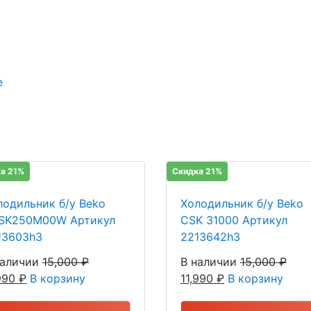
е
а 21%
Скидка 21%
лодильник б/у Beko
Холодильник б/у Beko
SK250M00W Артикул
CSK 31000 Артикул
13603h3
2213642h3
наличии
15,000
₽
В наличии
15,000
₽
,990
₽
В корзину
11,990
₽
В корзину