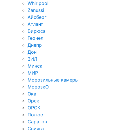
Whirlpool
Zanussi
Айсберг
Атлант
Бирюса
Геочел
Днепр
Дон
ЗИЛ
Минск
МИР
Морозильные камеры
МорозкО
Ока
Орск
ОРСК
Полюс
Саратов
Свияга