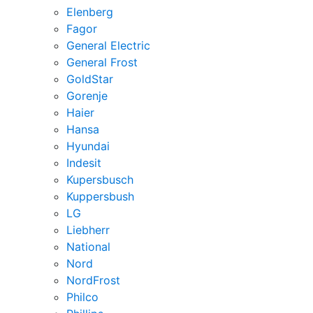
Elenberg
Fagor
General Electric
General Frost
GoldStar
Gorenje
Haier
Hansa
Hyundai
Indesit
Kupersbusch
Kuppersbush
LG
Liebherr
National
Nord
NordFrost
Philco