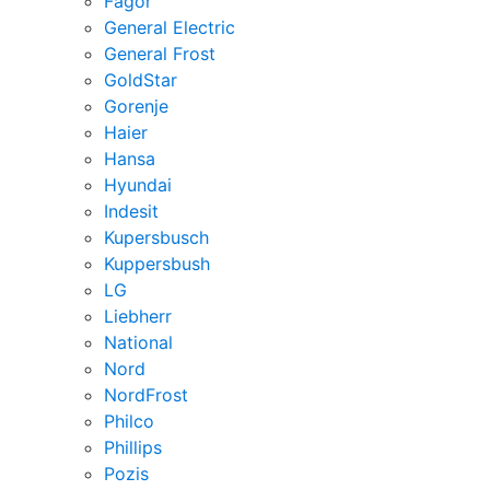
Fagor
General Electric
General Frost
GoldStar
Gorenje
Haier
Hansa
Hyundai
Indesit
Kupersbusch
Kuppersbush
LG
Liebherr
National
Nord
NordFrost
Philco
Phillips
Pozis