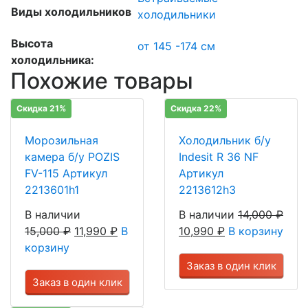
Виды холодильников
холодильники
Высота
от 145 -174 см
холодильника:
Похожие товары
Скидка 21%
Скидка 22%
Морозильная
Холодильник б/у
камера б/у POZIS
Indesit R 36 NF
FV-115 Артикул
Артикул
2213601h1
2213612h3
В наличии
В наличии
14,000
₽
15,000
₽
11,990
₽
В
10,990
₽
В корзину
корзину
Заказ в один клик
Заказ в один клик