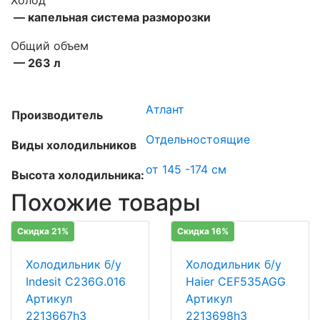
Холод
— капельная система разморозки
Общий объем
— 263 л
Атлант
Производитель
Отдельностоящие
Виды холодильников
от 145 -174 см
Высота холодильника:
Похожие товары
Скидка 21%
Скидка 16%
Холодильник б/у
Холодильник б/у
Indesit C236G.016
Haier CEF535AGG
Артикул
Артикул
2213667h3
2213698h3