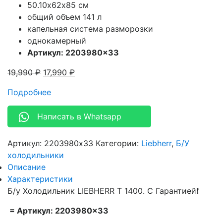
50.10х62х85 см
общий объем 141 л
капельная система разморозки
однокамерный
Артикул: 2203980×33
19,990
₽
17,990
₽
Подробнее
Написать в Whatsapp
Артикул:
2203980x33
Категории:
Liebherr
,
Б/У
холодильники
Описание
Характеристики
Б/у Холодильник LIEBHERR T 1400. С Гарантией❗
= Артикул: 2203980×33