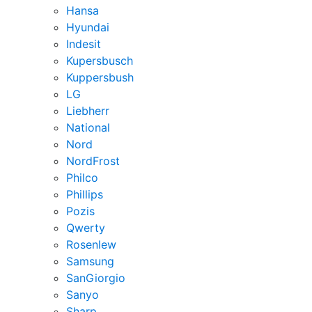
Hansa
Hyundai
Indesit
Kupersbusch
Kuppersbush
LG
Liebherr
National
Nord
NordFrost
Philco
Phillips
Pozis
Qwerty
Rosenlew
Samsung
SanGiorgio
Sanyo
Sharp