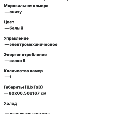
Морозильная камера
— снизу
Цвет
— белый
Управление
— электромеханическое
Энергопотребление
— класс В
Количество камер
— 1
Габариты (ШxГxВ)
—
60х66.50х167
см
Холод
— капельная система