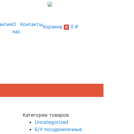
+7 (495) 150-54-90
антия
О
Контакты
Корзина
0 ₽
0
нас
Категории товаров
Uncategorized
Б/У посудомоечные