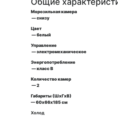
Общие характерист
Морозильная камера
— снизу
Цвет
— белый
Управление
— электромеханическое
Энергопотребление
— класс В
Количество камер
— 2
Габариты (ШxГxВ)
— 60х66х185 см
Холод