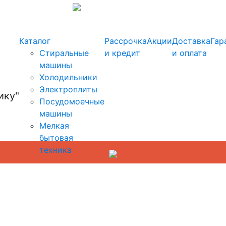
info@kupi-tehniku.ru
Каталог
Рассрочка
Акции
Доставка
Гар
Стиральные
и кредит
и оплата
машины
Холодильники
Электроплиты
Посудомоечные
машины
Мелкая
бытовая
техника