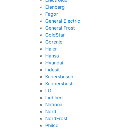
Electrolux
Elenberg
Fagor
General Electric
General Frost
GoldStar
Gorenje
Haier
Hansa
Hyundai
Indesit
Kupersbusch
Kuppersbush
LG
Liebherr
National
Nord
NordFrost
Philco