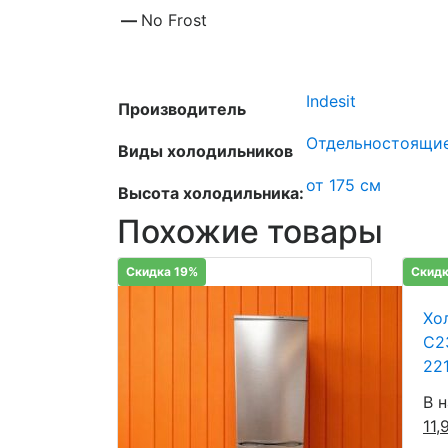
—
No Frost
Indesit
Производитель
Отдельностоящи
Виды холодильников
от 175 см
Высота холодильника:
Похожие товары
Скидка 19%
Скидк
Хол
C2
22
В 
11