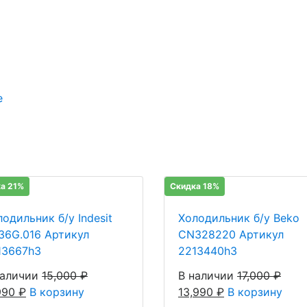
е
а 21%
Скидка 18%
одильник б/у Indesit
Холодильник б/у Beko
36G.016 Артикул
CN328220 Артикул
13667h3
2213440h3
наличии
15,000
₽
В наличии
17,000
₽
,990
₽
В корзину
13,990
₽
В корзину