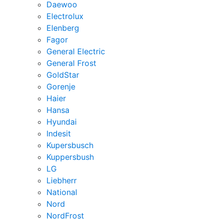
Daewoo
Electrolux
Elenberg
Fagor
General Electric
General Frost
GoldStar
Gorenje
Haier
Hansa
Hyundai
Indesit
Kupersbusch
Kuppersbush
LG
Liebherr
National
Nord
NordFrost