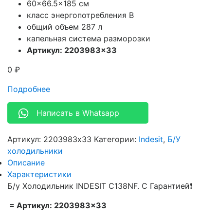
60×66.5×185 см
класс энергопотребления B
общий объем 287 л
капельная система разморозки
Артикул: 2203983×33
0
₽
Подробнее
Написать в Whatsapp
Артикул:
2203983x33
Категории:
Indesit
,
Б/У
холодильники
Описание
Характеристики
Б/у Холодильник INDESIT C138NF. С Гарантией❗
= Артикул: 2203983×33