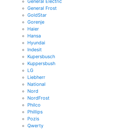
General Electric
General Frost
GoldStar
Gorenje
Haier
Hansa
Hyundai
Indesit
Kupersbusch
Kuppersbush
LG
Liebherr
National
Nord
NordFrost
Philco
Phillips
Pozis
Qwerty