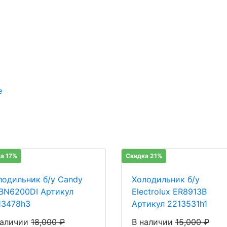
е
а 17%
Скидка 21%
лодильник б/у Candy
Холодильник б/у
BN6200DI Артикул
Electrolux ER8913B
13478h3
Артикул 2213531h1
наличии
18,000
₽
В наличии
15,000
₽