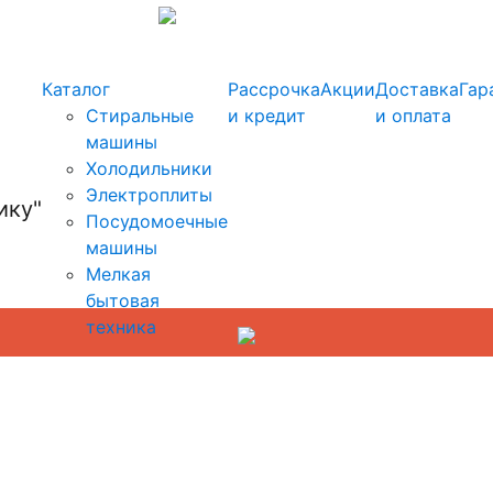
info@kupi-tehniku.ru
Каталог
Рассрочка
Акции
Доставка
Гар
Стиральные
и кредит
и оплата
машины
Холодильники
Электроплиты
Посудомоечные
машины
Мелкая
бытовая
техника