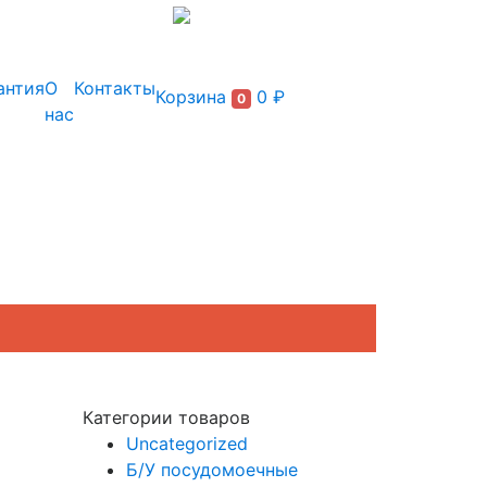
+7 (495) 150-54-90
антия
О
Контакты
Корзина
0 ₽
0
нас
Категории товаров
Uncategorized
Б/У посудомоечные