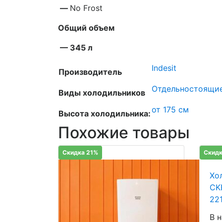
—
No Frost
Общий объем
— 345 л
Indesit
Производитель
Отдельностоящи
Виды холодильников
от 175 см
Высота холодильника:
Похожие товары
Скидка 21%
Скидк
Хо
CK
22
В 