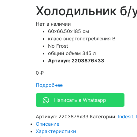
Холодильник б/у
Нет в наличии
60х66.50х185 см
класс энергопотребления В
No Frost
общий объем 345 л
Артикул: 2203876×33
0
₽
Подробнее
Написать в Whatsapp
Артикул:
2203876x33
Категории:
Indesit
,
Описание
Характеристики