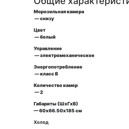
Общие характерист
Морозильная камера
— снизу
Цвет
— белый
Управление
— электромеханическое
Энергопотребление
— класс В
Количество камер
— 2
Габариты (ШxГxВ)
— 60х66.50х185 см
Холод