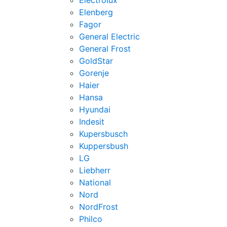
Electrolux
Elenberg
Fagor
General Electric
General Frost
GoldStar
Gorenje
Haier
Hansa
Hyundai
Indesit
Kupersbusch
Kuppersbush
LG
Liebherr
National
Nord
NordFrost
Philco