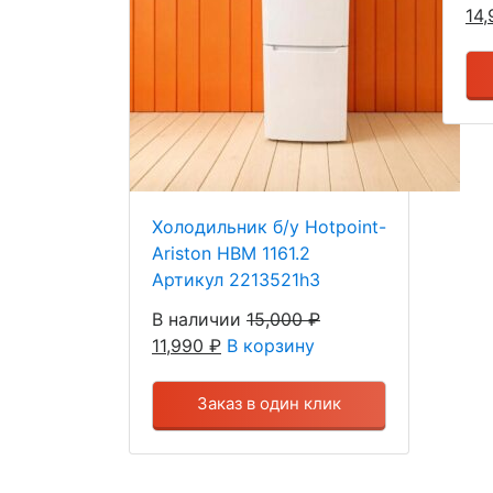
14
Холодильник б/у Hotpoint-
Ariston HBM 1161.2
Артикул 2213521h3
В наличии
15,000
₽
11,990
₽
В корзину
Заказ в один клик